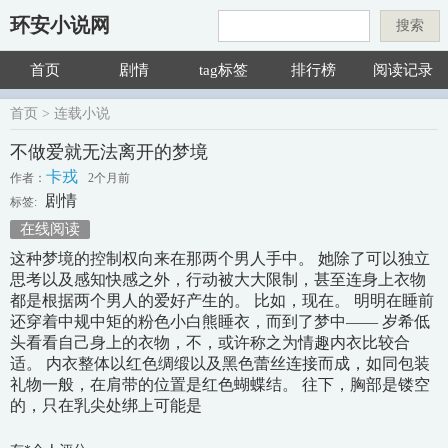
环安小说网
搜索
首页
剧情
tag标签
排行榜
阅读记录
首页
> 连载小说
不做爱就无法离开的梦境
卡戎
作者：
2个月前
剧情
标签:
在线阅读
这种梦境的控制权向来在那两个男人手中。 她除了可以独立
思考以及感知快感之外，行动被大大限制，甚至连身上衣物
都是根据两个男人的爱好产生的。 比如，现在。 明明在睡前
还穿着中规中矩的粉色小白熊睡衣，而到了梦中—— 岁希低
头看看自己身上的衣物，不，或许称之为情趣内衣比较合
适。 内衣整体以红色绸缎以及黑色蕾丝连接而成，如同包装
礼物一般，在肩带的位置是红色蝴蝶结。 往下，胸部是镂空
的，只在乳尖处绑上可能是